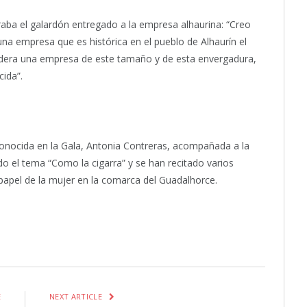
oraba el galardón entregado a la empresa alhaurina: “Creo
a empresa que es histórica en el pueblo de Alhaurín el
idera una empresa de este tamaño y de esta envergadura,
ida”.
econocida en la Gala, Antonia Contreras, acompañada a la
o el tema “Como la cigarra” y se han recitado varios
papel de la mujer en la comarca del Guadalhorce.
itter
Pinterest
LinkedIn
Tumblr
Email
WhatsApp
E
NEXT ARTICLE