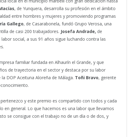
ía local en el municipio marbellí con gran dedicación hasta
 Macías
, de Yunquera, desarrolla su profesión en el ámbito
gualdad entre hombres y mujeres y promoviendo programas
ría Gallego
, de Casarabonela, fundó Grupo Verosa, una
illa de casi 200 trabajadores.
Josefa Andrade,
de
labor social, a sus 91 años sigue luchando contra las
es.
empresa familiar fundada en Alhaurín el Grande, y que
os de trayectoria en el sector y destaca por su labor
de la DOP Aceituna Aloreña de Málaga.
Toñi Bravo
, gerente
econocimiento.
 pertenezco y este premio es compartido con todos y cada
lo en general. Lo que hacemos es una labor que llevamos
 se consigue con el trabajo no de un día o de dos, y