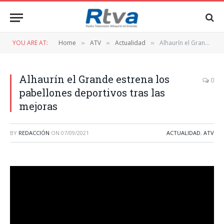
YOU ARE AT:
Home
ATV
Actualidad
Alhaurín el Grande estrena los pabellones deportivos tras las mejoras
»
»
»
Alhaurín el Grande estrena los
0
pabellones deportivos tras las
mejoras
BY
REDACCIÓN
ON
07/09/2021
ACTUALIDAD
,
ATV