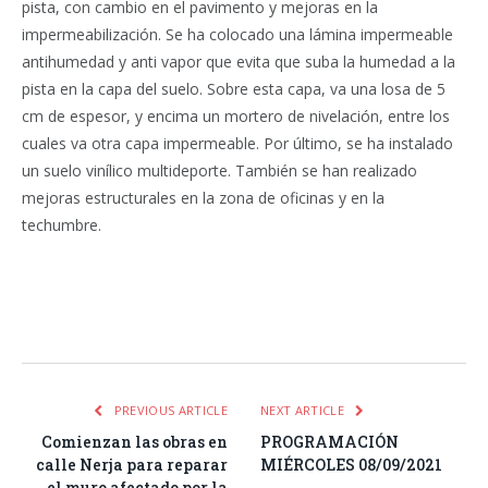
pista, con cambio en el pavimento y mejoras en la
impermeabilización. Se ha colocado una lámina impermeable
antihumedad y anti vapor que evita que suba la humedad a la
pista en la capa del suelo. Sobre esta capa, va una losa de 5
cm de espesor, y encima un mortero de nivelación, entre los
cuales va otra capa impermeable. Por último, se ha instalado
un suelo vinílico multideporte. También se han realizado
mejoras estructurales en la zona de oficinas y en la
techumbre.
Facebook
Twitter
Pinterest
LinkedIn
Tumblr
Email
WhatsA
PREVIOUS ARTICLE
NEXT ARTICLE
Comienzan las obras en
PROGRAMACIÓN
calle Nerja para reparar
MIÉRCOLES 08/09/2021
el muro afectado por la