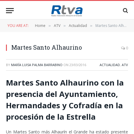
YOU ARE AT:
Home
ATV
Actualidad
Martes Santo Alhaurino
»
»
»
Martes Santo Alhaurino
0
BY
MARÍA LUISA PALMA BARRABINO
ON
23/03/2016
ACTUALIDAD
,
ATV
Martes Santo Alhaurino con la
presencia del Ayuntamiento,
Hermandades y Cofradía en la
procesión de la Estrella
Un Martes Santo más Alhaurín el Grande ha estado presente