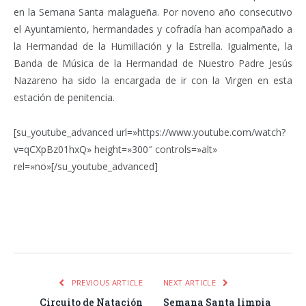
en la Semana Santa malagueña. Por noveno año consecutivo
el Ayuntamiento, hermandades y cofradía han acompañado a
la Hermandad de la Humillación y la Estrella. Igualmente, la
Banda de Música de la Hermandad de Nuestro Padre Jesús
Nazareno ha sido la encargada de ir con la Virgen en esta
estación de penitencia.
[su_youtube_advanced url=»https://www.youtube.com/watch?
v=qCXpBz01hxQ» height=»300″ controls=»alt»
rel=»no»[/su_youtube_advanced]
Facebook
Twitter
Pinterest
LinkedIn
Tumblr
Email
WhatsA
PREVIOUS ARTICLE
NEXT ARTICLE
Circuito de Natación
Semana Santa limpia