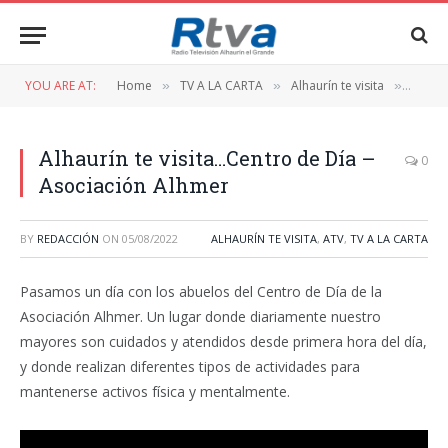
YOU ARE AT:
Home
TV A LA CARTA
Alhaurín te visita
Alhaur
»
»
»
Alhaurín te visita…Centro de Día –
0
Asociación Alhmer
BY
REDACCIÓN
ON
05/08/2022
ALHAURÍN TE VISITA
,
ATV
,
TV A LA CARTA
Pasamos un día con los abuelos del Centro de Día de la
Asociación Alhmer. Un lugar donde diariamente nuestro
mayores son cuidados y atendidos desde primera hora del día,
y donde realizan diferentes tipos de actividades para
mantenerse activos física y mentalmente.