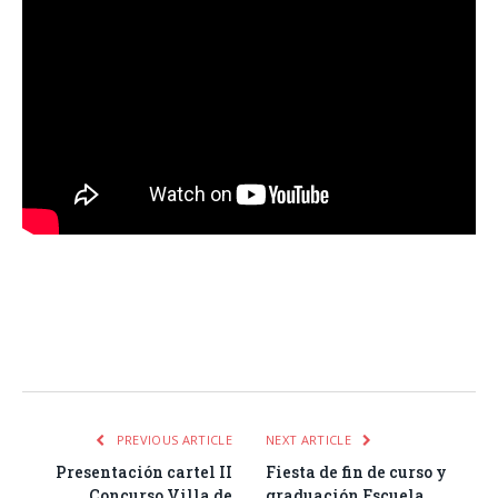
Facebook
Twitter
Pinterest
LinkedIn
Tumblr
Email
WhatsA
PREVIOUS ARTICLE
NEXT ARTICLE
Presentación cartel II
Fiesta de fin de curso y
Concurso Villa de
graduación Escuela