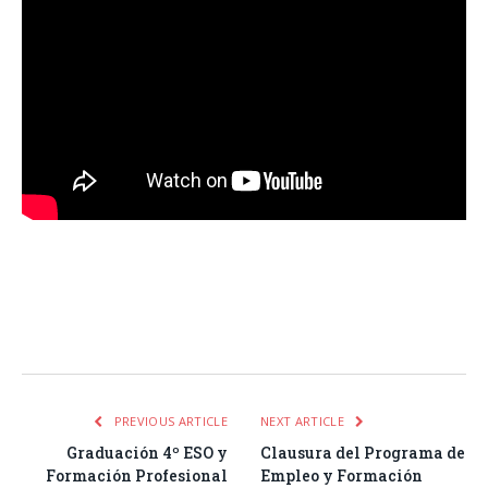
Facebook
Twitter
Pinterest
LinkedIn
Tumblr
Email
WhatsA
PREVIOUS ARTICLE
NEXT ARTICLE
Graduación 4º ESO y
Clausura del Programa de
Formación Profesional
Empleo y Formación