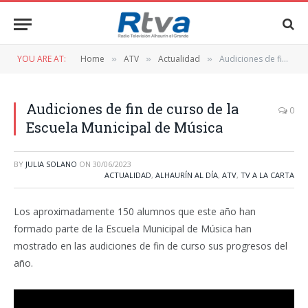
YOU ARE AT:
Home
ATV
Actualidad
Audiciones de fin de curso de la Escuela Municipal de Música
»
»
»
Audiciones de fin de curso de la
0
Escuela Municipal de Música
BY
JULIA SOLANO
ON
30/06/2023
ACTUALIDAD
,
ALHAURÍN AL DÍA
,
ATV
,
TV A LA CARTA
Los aproximadamente 150 alumnos que este año han
formado parte de la Escuela Municipal de Música han
mostrado en las audiciones de fin de curso sus progresos del
año.