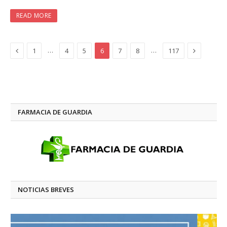
READ MORE
Previous
Next
…
…
1
4
5
6
7
8
117
FARMACIA DE GUARDIA
NOTICIAS BREVES