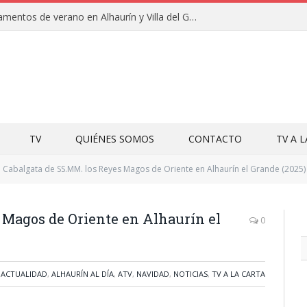
Clausuras de los campamentos de verano en Alhaurín y Villa del Guadalhorce 2026
TV
QUIÉNES SOMOS
CONTACTO
TV A 
Cabalgata de SS.MM. los Reyes Magos de Oriente en Alhaurín el Grande (2025)
 Magos de Oriente en Alhaurín el
0
ACTUALIDAD
,
ALHAURÍN AL DÍA
,
ATV
,
NAVIDAD
,
NOTICIAS
,
TV A LA CARTA