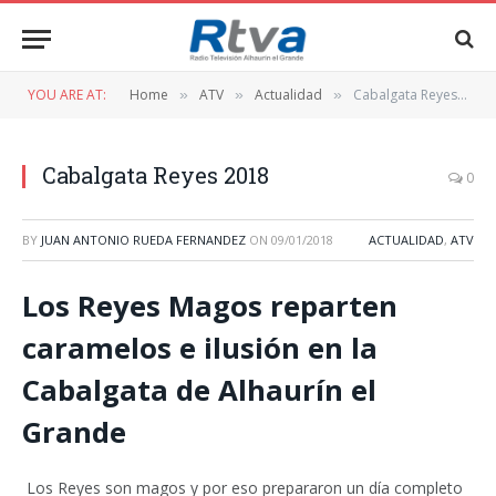
YOU ARE AT:
Home
ATV
Actualidad
Cabalgata Reyes 2018
»
»
»
Cabalgata Reyes 2018
0
BY
JUAN ANTONIO RUEDA FERNANDEZ
ON
09/01/2018
ACTUALIDAD
,
ATV
Los Reyes Magos reparten
caramelos e ilusión en la
Cabalgata de Alhaurín el
Grande
Los Reyes son magos y por eso prepararon un día completo