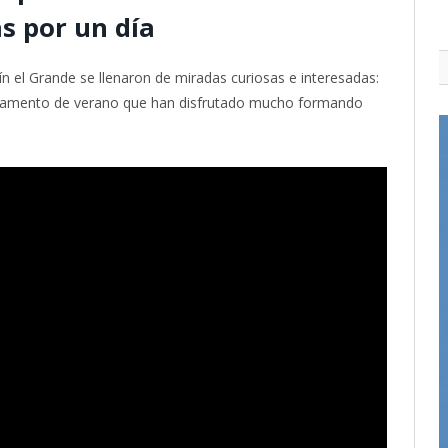
s por un día
ín el Grande se llenaron de miradas curiosas e interesadas:
mpamento de verano que han disfrutado mucho formando