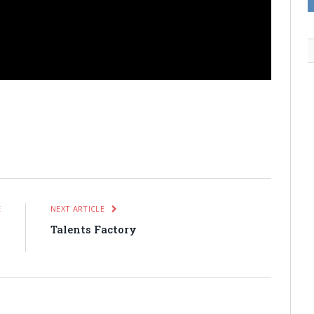
itter
Pinterest
LinkedIn
Tumblr
Email
WhatsApp
E
NEXT ARTICLE
n
Talents Factory
s