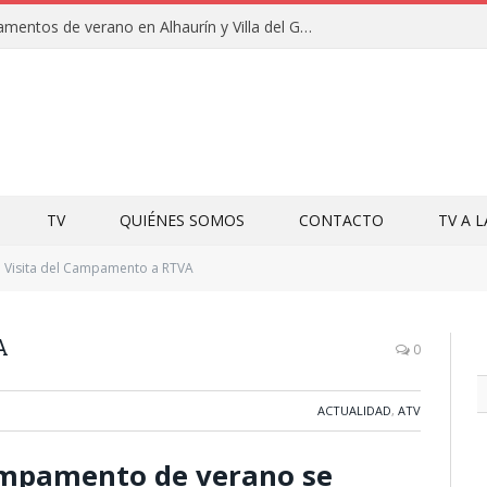
Clausuras de los campamentos de verano en Alhaurín y Villa del Guadalhorce 2026
TV
QUIÉNES SOMOS
CONTACTO
TV A 
Visita del Campamento a RTVA
A
0
ACTUALIDAD
,
ATV
Campamento de verano se