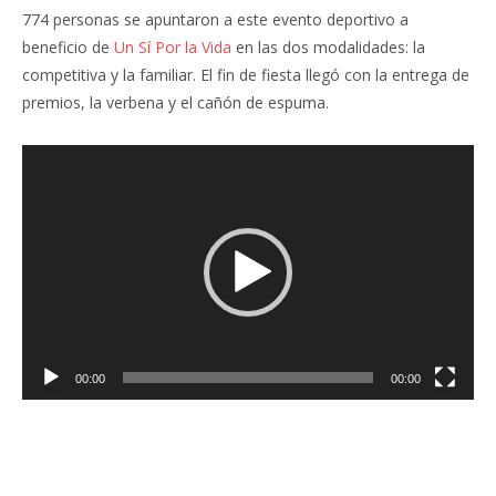
774 personas se apuntaron a este evento deportivo a
beneficio de
Un Sí Por la Vida
en las dos modalidades: la
competitiva y la familiar. El fin de fiesta llegó con la entrega de
premios, la verbena y el cañón de espuma.
Reproductor
de
vídeo
00:00
00:00
Facebook
Twitter
Pinterest
LinkedIn
Tumblr
Email
WhatsA