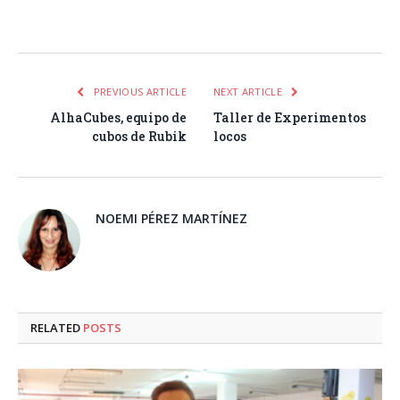
Facebook
Twitter
Pinterest
LinkedIn
Tumblr
Email
WhatsA
PREVIOUS ARTICLE
NEXT ARTICLE
AlhaCubes, equipo de
Taller de Experimentos
cubos de Rubik
locos
NOEMI PÉREZ MARTÍNEZ
RELATED
POSTS