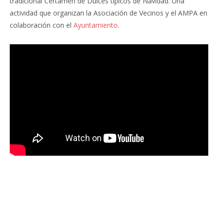
tradicional Certamen de Dulces típicos de Navidad. Una
actividad que organizan la Asociación de Vecinos y el AMPA en
colaboración con el
Ayuntamiento
.
Facebook
Twitter
Pinterest
LinkedIn
Tumblr
Email
WhatsA