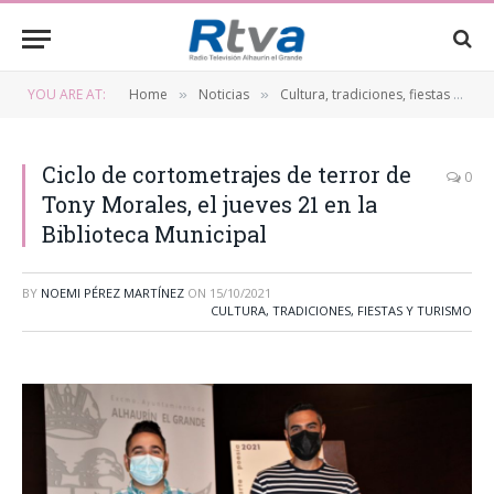
YOU ARE AT:
Home
Noticias
Cultura, tradiciones, fiestas y turismo
»
»
Ciclo de cortometrajes de terror de
0
Tony Morales, el jueves 21 en la
Biblioteca Municipal
BY
NOEMI PÉREZ MARTÍNEZ
ON
15/10/2021
CULTURA, TRADICIONES, FIESTAS Y TURISMO