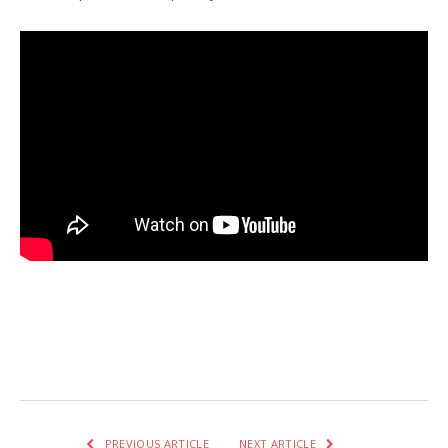
Facebook
Twitter
Pinterest
LinkedIn
Tumblr
Email
WhatsA
PREVIOUS ARTICLE
NEXT ARTICLE