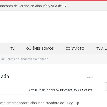
Clausuras de los campamentos de verano en Alhaurín y Villa del Guadalhorce 2026
TV
QUIÉNES SOMOS
CONTACTO
TV A 
De Cerca con Elizabeth Maldonado
nado
0
ACTUALIDAD
,
DE CERCA
,
DE CERCA
,
TV A LA CARTA
ven emprendedora alhaurina creadora de ‘Lucy Clip’.