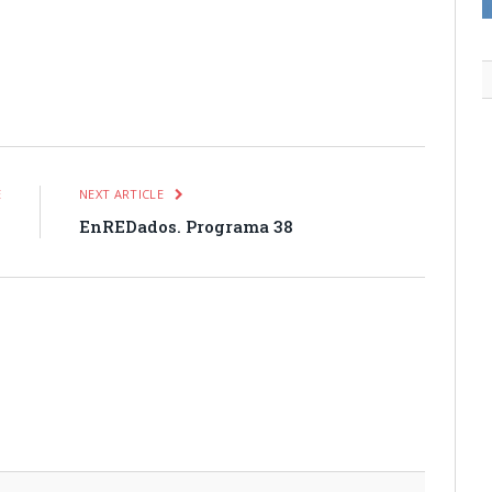
itter
Pinterest
LinkedIn
Tumblr
Email
WhatsApp
E
NEXT ARTICLE
1
EnREDados. Programa 38