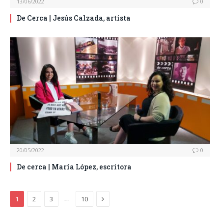
13/06/2022
0
De Cerca | Jesús Calzada, artista
20/05/2022
0
De cerca | María López, escritora
Next
…
1
2
3
10