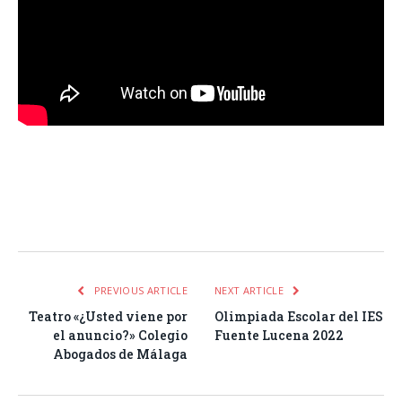
Facebook
Twitter
Pinterest
LinkedIn
Tumblr
Email
WhatsA
PREVIOUS ARTICLE
NEXT ARTICLE
Teatro «¿Usted viene por
Olimpiada Escolar del IES
el anuncio?» Colegio
Fuente Lucena 2022
Abogados de Málaga