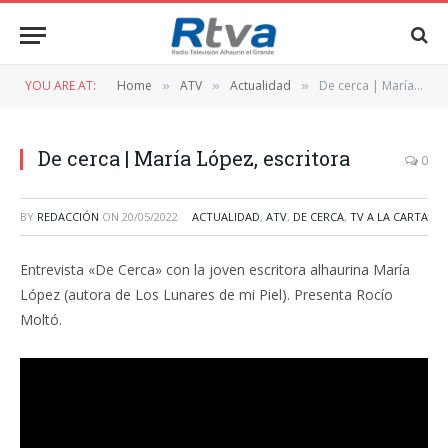
YOU ARE AT:
Home
ATV
Actualidad
De cerca | María López, escritora
»
»
»
De cerca | María López, escritora
0
BY
REDACCIÓN
ON
20/05/2022
ACTUALIDAD
,
ATV
,
DE CERCA
,
TV A LA CARTA
Entrevista «De Cerca» con la joven escritora alhaurina María
López (autora de Los Lunares de mi Piel). Presenta Rocío
Moltó.