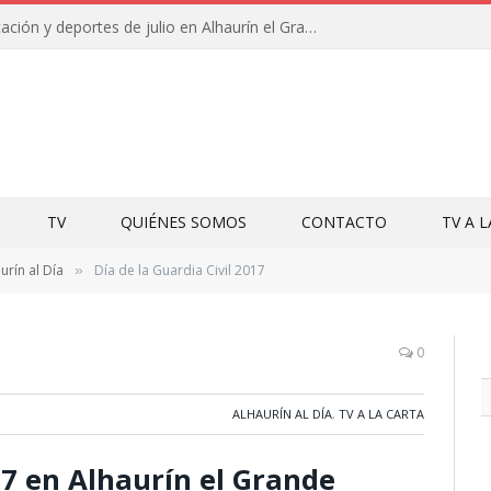
Campamentos de educación y deportes de julio en Alhaurín el Grande y Villa del Guadalhorce
TV
QUIÉNES SOMOS
CONTACTO
TV A 
urín al Día
Día de la Guardia Civil 2017
»
0
ALHAURÍN AL DÍA
,
TV A LA CARTA
17 en Alhaurín el Grande