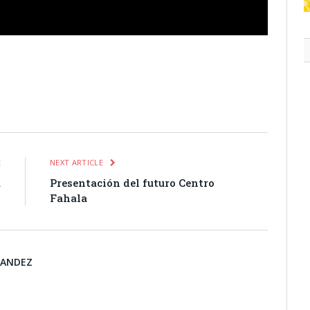
itter
Pinterest
LinkedIn
Tumblr
Email
WhatsApp
E
NEXT ARTICLE
a
Presentación del futuro Centro
Fahala
NANDEZ