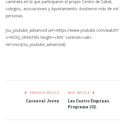
caminata en la que participaron el propio Centro de Salud,
colegios, asociaciones y Ayuntamiento. Asistieron más de mil
personas.
[su_youtube_advanced url=»https://www.youtube.com/watch?
v=ROIQ_2RKKFM» height=»300″ controls=»alt»
rel=»no»[/su_youtube_advanced]
Facebook
Twitter
Pinterest
LinkedIn
Tumblr
Email
WhatsA
PREVIOUS ARTICLE
NEXT ARTICLE
Carnaval Joven
Las Cuatro Esquinas.
Programa 102.