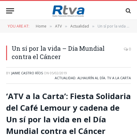
YOU ARE AT:
Home
ATV
Actualidad
Un sí por la vida – Día Mundial contra el Cáncer
»
»
»
Un sí por la vida – Día Mundial
0
contra el Cáncer
BY
JAIME CASTRO RÍOS
ON
05/02/2019
ACTUALIDAD
,
ALHAURÍN AL DÍA
,
TV A LA CARTA
‘ATV a la Carta’: Fiesta Solidaria
del Café Lemour y cadena de
Un sí por la vida en el Día
Mundial contra el Cáncer