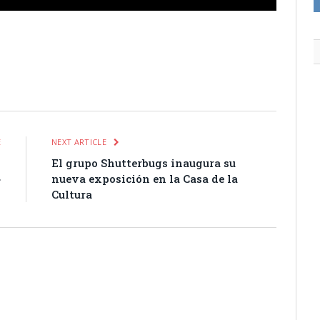
itter
Pinterest
LinkedIn
Tumblr
Email
WhatsApp
E
NEXT ARTICLE
n
El grupo Shutterbugs inaugura su
»
nueva exposición en la Casa de la
Cultura