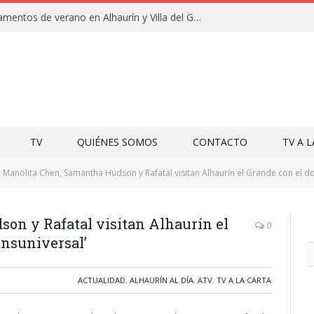
Clausuras de los campamentos de verano en Alhaurín y Villa del Guadalhorce 2026
TV
QUIÉNES SOMOS
CONTACTO
TV A 
Manolita Chen, Samantha Hudson y Rafatal visitan Alhaurín el Grande con el do
on y Rafatal visitan Alhaurín el
0
ansuniversal’
ACTUALIDAD
,
ALHAURÍN AL DÍA
,
ATV
,
TV A LA CARTA