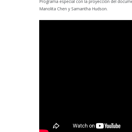
Programa especial con la proyección del documen
Manolita Chen y Samantha Hudson.