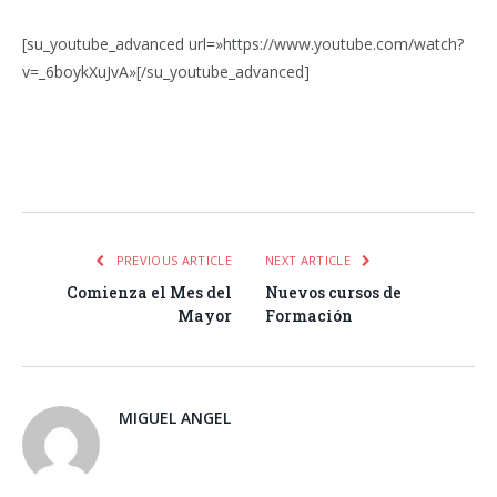
[su_youtube_advanced url=»https://www.youtube.com/watch?
v=_6boykXuJvA»[/su_youtube_advanced]
Facebook
Twitter
Pinterest
LinkedIn
Tumblr
Email
WhatsA
PREVIOUS ARTICLE
NEXT ARTICLE
Comienza el Mes del
Nuevos cursos de
Mayor
Formación
MIGUEL ANGEL