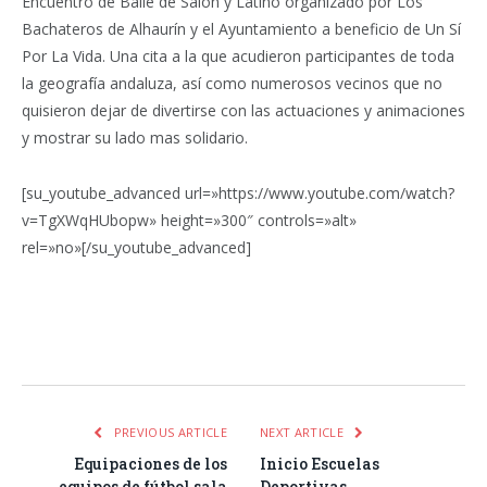
Encuentro de Baile de Salón y Latino organizado por Los
Bachateros de Alhaurín y el Ayuntamiento a beneficio de Un Sí
Por La Vida. Una cita a la que acudieron participantes de toda
la geografía andaluza, así como numerosos vecinos que no
quisieron dejar de divertirse con las actuaciones y animaciones
y mostrar su lado mas solidario.
[su_youtube_advanced url=»https://www.youtube.com/watch?
v=TgXWqHUbopw» height=»300″ controls=»alt»
rel=»no»[/su_youtube_advanced]
Facebook
Twitter
Pinterest
LinkedIn
Tumblr
Email
WhatsA
PREVIOUS ARTICLE
NEXT ARTICLE
Equipaciones de los
Inicio Escuelas
equipos de fútbol sala
Deportivas