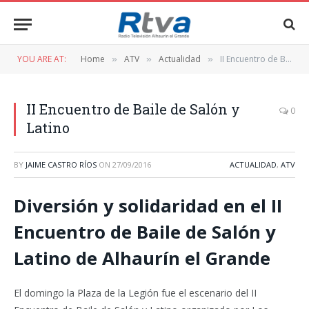
YOU ARE AT:
Home
ATV
Actualidad
II Encuentro de Baile de Salón y Latino
»
»
»
II Encuentro de Baile de Salón y
0
Latino
BY
JAIME CASTRO RÍOS
ON
27/09/2016
ACTUALIDAD
,
ATV
Diversión y solidaridad en el II
Encuentro de Baile de Salón y
Latino de Alhaurín el Grande
El domingo la Plaza de la Legión fue el escenario del II