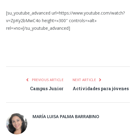
[su_youtube_advanced url=https://www.youtube.com/watch?
v=ZpKy2bMwC4o height=»300″ controls=»alt»
rel=»no»[/su_youtube_advanced]
Facebook
Twitter
Pinterest
LinkedIn
Tumblr
Email
WhatsA
PREVIOUS ARTICLE
NEXT ARTICLE
Campus Junior
Actividades para jóvenes
MARÍA LUISA PALMA BARRABINO