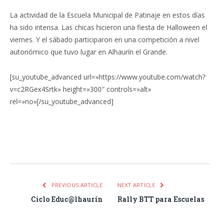
La actividad de la Escuela Municipal de Patinaje en estos días
ha sido intensa. Las chicas hicieron una fiesta de Halloween el
viernes. Y el sábado participaron en una competición a nivel
autonómico que tuvo lugar en Alhaurín el Grande.
[su_youtube_advanced url=»https://www.youtube.com/watch?
v=c2RGex4Srtk» height=»300″ controls=»alt»
rel=»no»[/su_youtube_advanced]
Facebook
Twitter
Pinterest
LinkedIn
Tumblr
Email
WhatsA
PREVIOUS ARTICLE
NEXT ARTICLE
Ciclo Educ@lhaurín
Rally BTT para Escuelas