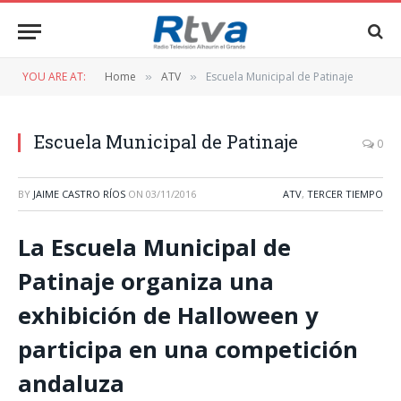
YOU ARE AT:
Home
ATV
Escuela Municipal de Patinaje
»
»
Escuela Municipal de Patinaje
0
BY
JAIME CASTRO RÍOS
ON
03/11/2016
ATV
,
TERCER TIEMPO
La Escuela Municipal de
Patinaje organiza una
exhibición de Halloween y
participa en una competición
andaluza