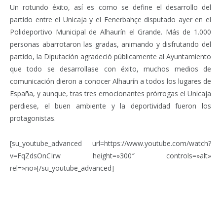
Un rotundo éxito, así es como se define el desarrollo del
partido entre el Unicaja y el Fenerbahçe disputado ayer en el
Polideportivo Municipal de Alhaurín el Grande. Más de 1.000
personas abarrotaron las gradas, animando y disfrutando del
partido, la Diputación agradeció públicamente al Ayuntamiento
que todo se desarrollase con éxito, muchos medios de
comunicación dieron a conocer Alhaurín a todos los lugares de
España, y aunque, tras tres emocionantes prórrogas el Unicaja
perdiese, el buen ambiente y la deportividad fueron los
protagonistas.
[su_youtube_advanced url=https://www.youtube.com/watch?
v=FqZdsOnCIrw height=»300″ controls=»alt»
rel=»no»[/su_youtube_advanced]
Facebook
Twitter
Pinterest
LinkedIn
Tumblr
Email
WhatsA