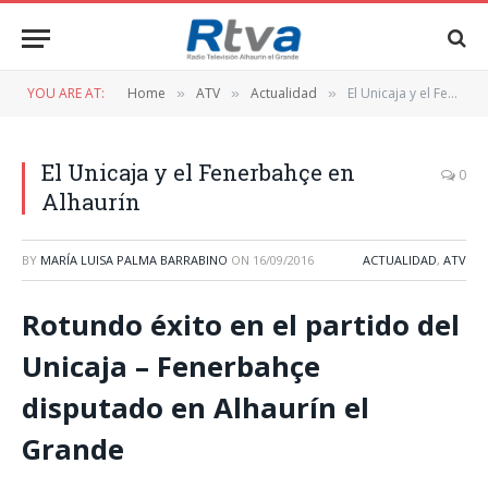
YOU ARE AT:
Home
ATV
Actualidad
El Unicaja y el Fenerbahçe en Alhaurín
»
»
»
El Unicaja y el Fenerbahçe en
0
Alhaurín
BY
MARÍA LUISA PALMA BARRABINO
ON
16/09/2016
ACTUALIDAD
,
ATV
Rotundo éxito en el partido del
Unicaja – Fenerbahçe
disputado en Alhaurín el
Grande