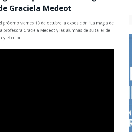
r de Graciela Medeot
el próximo viernes 13 de octubre la exposición “La magia de
 la profesora Graciela Medeot y las alumnas de su taller de
 y el color.