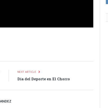
itter
Pinterest
LinkedIn
Tumblr
Email
WhatsApp
E
NEXT ARTICLE
o
Día del Deporte en El Chorro
NANDEZ