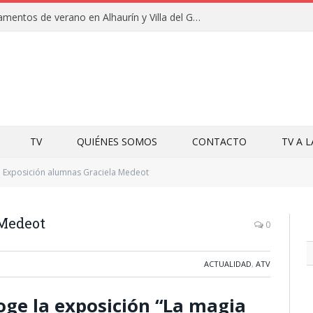
Clausuras de los campamentos de verano en Alhaurín y Villa del Guadalhorce 2026
TV
QUIÉNES SOMOS
CONTACTO
TV A 
Exposición alumnas Graciela Medeot
 Medeot
0
ACTUALIDAD
,
ATV
oge la exposición “La magia