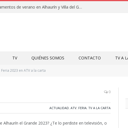
Clausuras de los campamentos de verano en Alhaurín y Villa del Guadalhorce 2026
TV
QUIÉNES SOMOS
CONTACTO
TV A 
Feria 2023 en ATV a la carta
0
ACTUALIDAD
,
ATV
,
FERIA
,
TV A LA CARTA
Alhaurín el Grande 2023? ¿Te lo perdiste en televisión, o