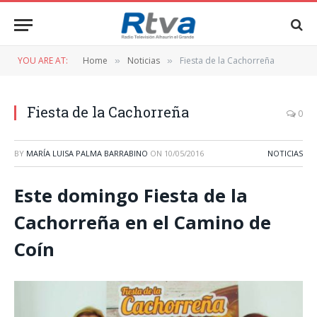
YOU ARE AT:
Home
Noticias
Fiesta de la Cachorreña
»
»
Fiesta de la Cachorreña
0
BY
MARÍA LUISA PALMA BARRABINO
ON
10/05/2016
NOTICIAS
Este domingo Fiesta de la
Cachorreña en el Camino de
Coín