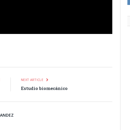
itter
Pinterest
LinkedIn
Tumblr
Email
WhatsApp
E
NEXT ARTICLE
n
Estudio biomecánico
NANDEZ