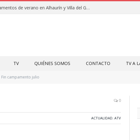
Clausuras de los campamentos de verano en Alhaurín y Villa del Guadalhorce 2026
TV
QUIÉNES SOMOS
CONTACTO
TV A 
Fin campamento julio
0
ACTUALIDAD
,
ATV