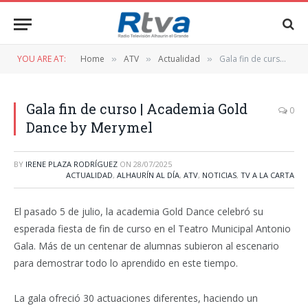
YOU ARE AT:
Home
ATV
Actualidad
Gala fin de curso | Academia Gold Dance by Merymel
»
»
»
Gala fin de curso | Academia Gold
0
Dance by Merymel
BY
IRENE PLAZA RODRÍGUEZ
ON
28/07/2025
ACTUALIDAD
,
ALHAURÍN AL DÍA
,
ATV
,
NOTICIAS
,
TV A LA CARTA
El pasado 5 de julio, la academia Gold Dance celebró su
esperada fiesta de fin de curso en el Teatro Municipal Antonio
Gala. Más de un centenar de alumnas subieron al escenario
para demostrar todo lo aprendido en este tiempo.
La gala ofreció 30 actuaciones diferentes, haciendo un