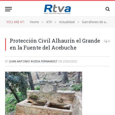
YOU ARE AT:
Home
ATV
Actualidad
Garrafones de agua a la Fuente del Acebuche: la respuesta a la sequía para cuidar la fauna de la sierra
»
»
»
Protección Civil Alhaurín el Grande
0
en la Fuente del Acebuche
BY
JUAN ANTONIO RUEDA FERNANDEZ
ON
23/02/2022