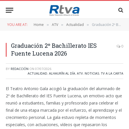
YOU ARE AT:
Home
ATV
Actualidad
Graduación 2º Bachillerato IES Fuente Lucena 2026
»
»
»
Graduación 2º Bachillerato IES
0
Fuente Lucena 2026
BY
REDACCIÓN
ON
07/07/2026
ACTUALIDAD
,
ALHAURÍN AL DÍA
,
ATV
,
NOTICIAS
,
TV A LA CARTA
El Teatro Antonio Gala acogió la graduación del alumnado de
2º de Bachillerato del IES Fuente Lucena, un emotivo acto que
reunió a estudiantes, familias y profesorado para celebrar el
final de una etapa marcada por el esfuerzo, el aprendizaje y el
crecimiento personal. La gala estuvo repleta de momentos
especiales, con actuaciones, vídeos que repasaron los