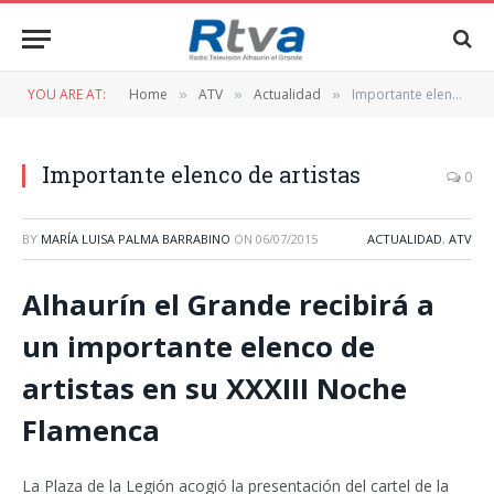
YOU ARE AT:
Home
ATV
Actualidad
Importante elenco de artistas
»
»
»
Importante elenco de artistas
0
BY
MARÍA LUISA PALMA BARRABINO
ON
06/07/2015
ACTUALIDAD
,
ATV
Alhaurín el Grande recibirá a
un importante elenco de
artistas en su XXXIII Noche
Flamenca
La Plaza de la Legión acogió la presentación del cartel de la