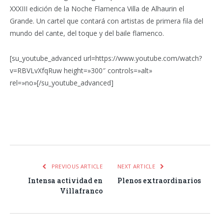
XXXIII edición de la Noche Flamenca Villa de Alhaurin el
Grande. Un cartel que contará con artistas de primera fila del
mundo del cante, del toque y del baile flamenco.
[su_youtube_advanced url=https://www.youtube.com/watch?
v=RBVLvXfqRuw height=»300″ controls=»alt»
rel=»no»[/su_youtube_advanced]
Facebook
Twitter
Pinterest
LinkedIn
Tumblr
Email
WhatsA
PREVIOUS ARTICLE
NEXT ARTICLE
Intensa actividad en
Plenos extraordinarios
Villafranco