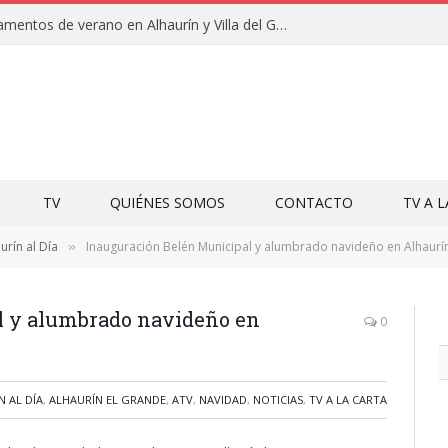
Clausuras de los campamentos de verano en Alhaurín y Villa del Guadalhorce 2026
TV
QUIÉNES SOMOS
CONTACTO
TV A 
urín al Día
Inauguración Belén Municipal y alumbrado navideño en Alhaurín
»
l y alumbrado navideño en
0
N AL DÍA
,
ALHAURÍN EL GRANDE
,
ATV
,
NAVIDAD
,
NOTICIAS
,
TV A LA CARTA