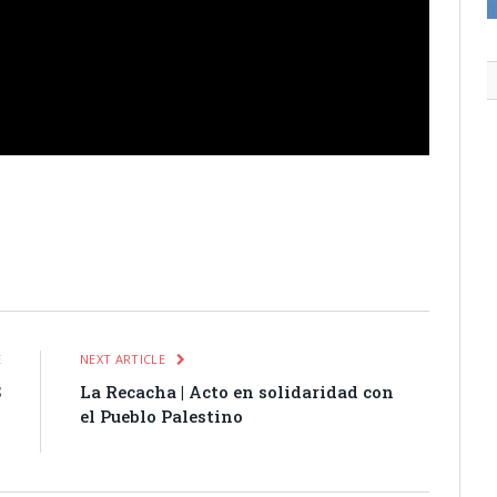
itter
Pinterest
LinkedIn
Tumblr
Email
WhatsApp
E
NEXT ARTICLE
S
La Recacha | Acto en solidaridad con
N
el Pueblo Palestino
5