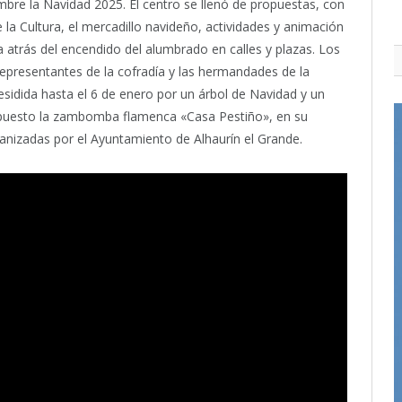
mbre la Navidad 2025. El centro se llenó de propuestas, con
 la Cultura, el mercadillo navideño, actividades y animación
nta atrás del encendido del alumbrado en calles y plazas. Los
epresentantes de la cofradía y las hermandades de la
residida hasta el 6 de enero por un árbol de Navidad y un
ha puesto la zambomba flamenca «Casa Pestiño», en su
ganizadas por el Ayuntamiento de Alhaurín el Grande.