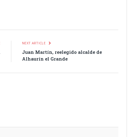
itter
Pinterest
LinkedIn
Tumblr
Email
WhatsApp
E
NEXT ARTICLE
a
Juan Martín, reelegido alcalde de
s
Alhaurín el Grande