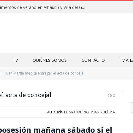
Clausuras de los campamentos de verano en Alhaurín y Villa del Guadalhorce 2026
TV
QUIÉNES SOMOS
CONTACTO
TV A 
Juan Martín medita entregar el acta de concejal
»
l acta de concejal
0
ALHAURÍN EL GRANDE
,
NOTICIAS
,
POLÍTICA
posesión mañana sábado si el