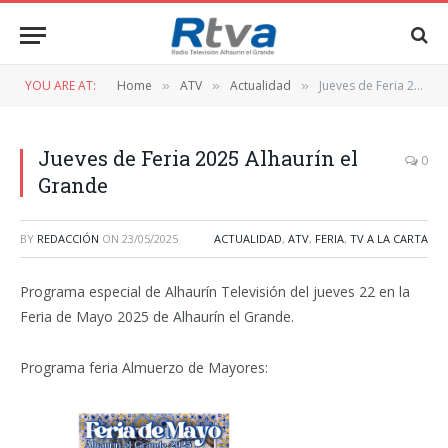
YOU ARE AT:
Home
ATV
Actualidad
Jueves de Feria 2025 Alhaurín el Grande
»
»
»
Jueves de Feria 2025 Alhaurín el
0
Grande
BY
REDACCIÓN
ON
23/05/2025
ACTUALIDAD
,
ATV
,
FERIA
,
TV A LA CARTA
Programa especial de Alhaurín Televisión del jueves 22 en la
Feria de Mayo 2025 de Alhaurín el Grande.
Programa feria Almuerzo de Mayores:
Reproductor
de