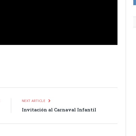
itter
Pinterest
LinkedIn
Tumblr
Email
WhatsApp
E
NEXT ARTICLE
l
Invitación al Carnaval Infantil