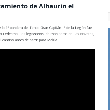
tamiento de Alhaurín el
e la 1º bandera del Tercio Gran Capitán 1º de la Legión fue
oñi Ledesma. Los legionarios, de maniobras en Las Navetas,
 camino antes de partir para Melilla.