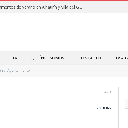
Clausuras de los campamentos de verano en Alhaurín y Villa del Guadalhorce 2026
TV
QUIÉNES SOMOS
CONTACTO
TV A 
en el Ayuntamiento
o
0
NOTICIAS