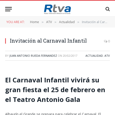
YOU ARE AT:
Home
ATV
Actualidad
Invitación al Carnaval Infantil
»
»
»
Invitación al Carnaval Infantil
0
BY
JUAN ANTONIO RUEDA FERNANDEZ
ON
20/02/2017
ACTUALIDAD
,
ATV
El Carnaval Infantil vivirá su
gran fiesta el 25 de febrero en
el Teatro Antonio Gala
Alhaurín el Grande se prepara para celebrar el Carnaval. El