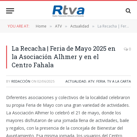
YOU ARE AT:
Home
ATV
Actualidad
La Recacha | Feria de Mayo 2025 en la Asociación Alhmer y en el Centro Fahala
»
»
»
La Recacha | Feria de Mayo 2025 en
0
la Asociación Alhmer y en el
Centro Fahala
BY
REDACCIÓN
ON
02/06/2025
ACTUALIDAD
,
ATV
,
FERIA
,
TV A LA CARTA
Diferentes asociaciones y colectivos de la localidad celebraron
su propia Feria de Mayo con una gran variedad de actividades.
La Asociación Alhmer lo celebró el 21 de mayo, donde los
mayores disfrutaron de una jornada llena de actividades, baile
y regalos, con la presencia de la concejala de Bienestar del
Ayuntamiento. Esa misma jornada, los usuarios del Centro