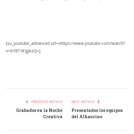
[su_youtube_advanced url=»https://www.youtube.com/watch?
v=6Y8T4FgJAzQ»]
Facebook
Twitter
Pinterest
LinkedIn
Tumblr
Email
WhatsA
PREVIOUS ARTICLE
NEXT ARTICLE
Grabados en la Noche
Presentados los equipos
Creativa
del Alhaurino