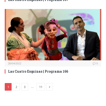
28/04/2022
0
Las Cuatro Esquinas | Programa 166
Next
…
1
2
3
11