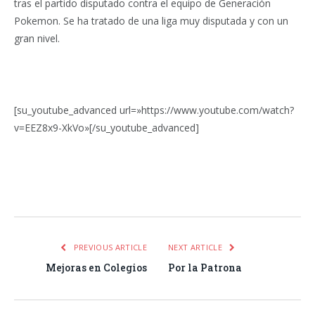
tras el partido disputado contra el equipo de Generación
Pokemon. Se ha tratado de una liga muy disputada y con un
gran nivel.
[su_youtube_advanced url=»https://www.youtube.com/watch?
v=EEZ8x9-XkVo»[/su_youtube_advanced]
Facebook
Twitter
Pinterest
LinkedIn
Tumblr
Email
WhatsA
PREVIOUS ARTICLE
NEXT ARTICLE
Mejoras en Colegios
Por la Patrona