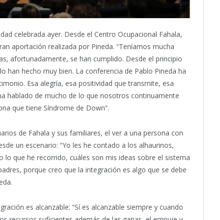
ividad celebrada ayer. Desde el Centro Ocupacional Fahala,
gran aportación realizada por Pineda. “Teníamos mucha
ivas, afortunadamente, se han cumplido. Desde el principio
 lo han hecho muy bien. La conferencia de Pablo Pineda ha
imonio. Esa alegría, esa positividad que transmite, esa
 ha hablado de mucho de lo que nosotros continuamente
sona que tiene Síndrome de Down”.
uarios de Fahala y sus familiares, el ver a una persona con
de un escenario: “Yo les he contado a los alhaurinos,
 lo que he recorrido, cuáles son mis ideas sobre el sistema
 padres, porque creo que la integración es algo que se debe
eda.
gración es alcanzable: “Sí es alcanzable siempre y cuando
los recursos suficientes además de las ganas, el empuje y