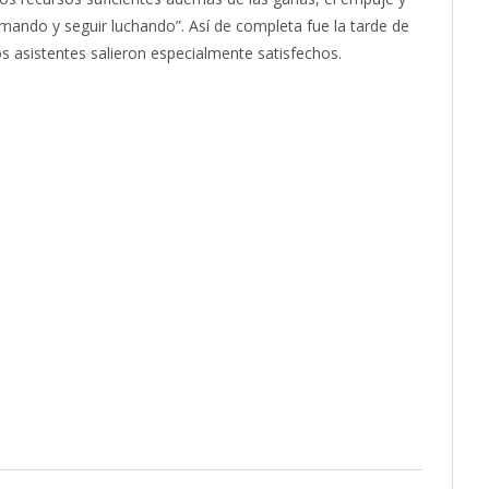
umando y seguir luchando”. Así de completa fue la tarde de
os asistentes salieron especialmente satisfechos.
itter
Pinterest
LinkedIn
Tumblr
Email
WhatsApp