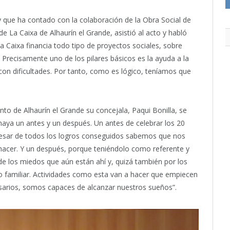
 que ha contado con la colaboración de la Obra Social de
 de La Caixa de Alhaurín el Grande, asistió al acto y habló
La Caixa financia todo tipo de proyectos sociales, sobre
 Precisamente uno de los pilares básicos es la ayuda a la
con dificultades. Por tanto, como es lógico, teníamos que
to de Alhaurín el Grande su concejala, Paqui Bonilla, se
aya un antes y un después. Un antes de celebrar los 20
pesar de todos los logros conseguidos sabemos que nos
cer. Y un después, porque teniéndolo como referente y
e los miedos que aún están ahí y, quizá también por los
 familiar. Actividades como esta van a hacer que empiecen
esarios, somos capaces de alcanzar nuestros sueños”.