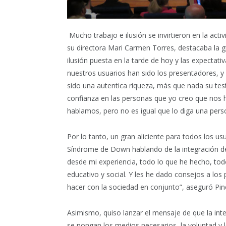
Mucho trabajo e ilusión se invirtieron en la act
su directora Mari Carmen Torres, destacaba la 
ilusión puesta en la tarde de hoy y las expectat
nuestros usuarios han sido los presentadores, y
sido una autentica riqueza, más que nada su test
confianza en las personas que yo creo que nos
hablamos, pero no es igual que lo diga una per
Por lo tanto, un gran aliciente para todos los us
Síndrome de Down hablando de la integración des
desde mi experiencia, todo lo que he hecho, todo
educativo y social. Y les he dado consejos a los
hacer con la sociedad en conjunto”, aseguró Pin
Asimismo, quiso lanzar el mensaje de que la inte
se pongan los medios necesarios, la voluntad y 