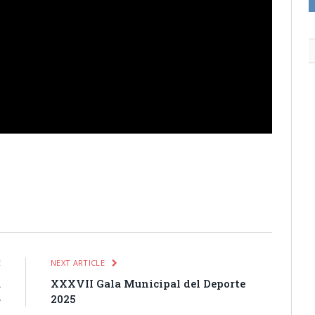
itter
Pinterest
LinkedIn
Tumblr
Email
WhatsApp
E
NEXT ARTICLE
a
XXXVII Gala Municipal del Deporte
»
2025