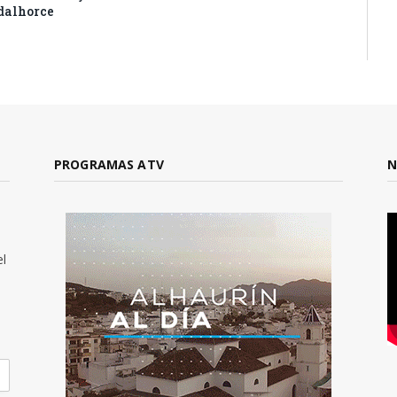
dalhorce
PROGRAMAS ATV
N
el