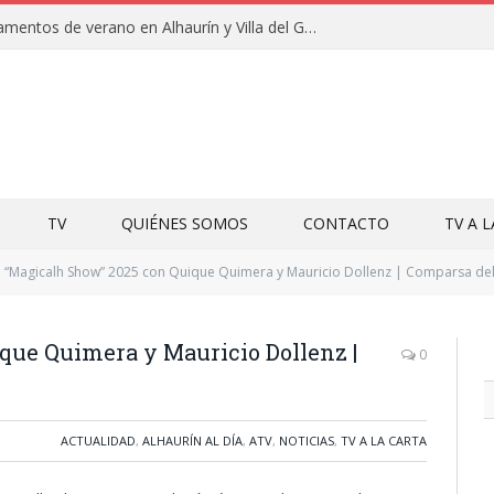
Clausuras de los campamentos de verano en Alhaurín y Villa del Guadalhorce 2026
TV
QUIÉNES SOMOS
CONTACTO
TV A 
“Magicalh Show” 2025 con Quique Quimera y Mauricio Dollenz | Comparsa del
que Quimera y Mauricio Dollenz |
0
ACTUALIDAD
,
ALHAURÍN AL DÍA
,
ATV
,
NOTICIAS
,
TV A LA CARTA