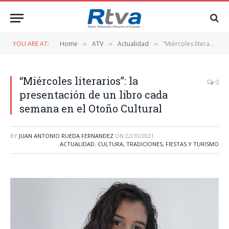
YOU ARE AT:
Home
ATV
Actualidad
“Miércoles literarios”: la presentación de un libro cada semana en el Otoño Cultural
»
»
»
“Miércoles literarios”: la
0
presentación de un libro cada
semana en el Otoño Cultural
BY
JUAN ANTONIO RUEDA FERNANDEZ
ON
22/10/2021
ACTUALIDAD
,
CULTURA, TRADICIONES, FIESTAS Y TURISMO