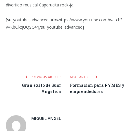
divertido musical Caperucita rock-ja.
[su_youtube_advanced url=»https://www.youtube.com/watch?
v=KbClkqUQSC4″[/su_youtube_advanced]
Facebook
Twitter
Pinterest
LinkedIn
Tumblr
Email
WhatsA
PREVIOUS ARTICLE
NEXT ARTICLE
Gran éxito de Suor
Formación para PYMES y
Angélica
emprendedores
MIGUEL ANGEL