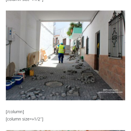
[/column]
[column size=»1/2″]