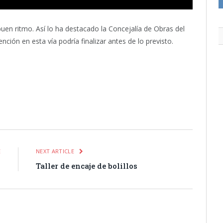
buen ritmo. Así lo ha destacado la Concejalía de Obras del
ción en esta vía podría finalizar antes de lo previsto.
itter
Pinterest
LinkedIn
Tumblr
Email
WhatsApp
E
NEXT ARTICLE
7
Taller de encaje de bolillos