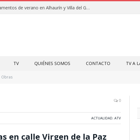
Clausuras de los campamentos de verano en Alhaurín y Villa del Guadalhorce 2026
TV
QUIÉNES SOMOS
CONTACTO
TV A 
Obras
0
ACTUALIDAD
,
ATV
as en calle Virgen de la Paz