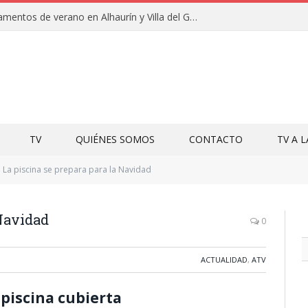
Clausuras de los campamentos de verano en Alhaurín y Villa del Guadalhorce 2026
TV
QUIÉNES SOMOS
CONTACTO
TV A 
La piscina se prepara para la Navidad
 Navidad
0
ACTUALIDAD
,
ATV
 piscina cubierta