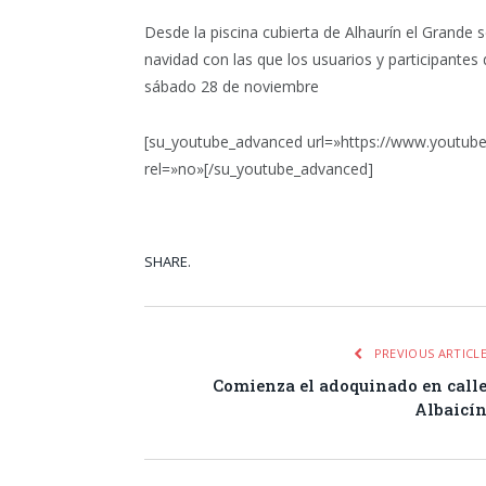
Desde la piscina cubierta de Alhaurín el Grande
navidad con las que los usuarios y participantes 
sábado 28 de noviembre
[su_youtube_advanced url=»https://www.youtub
rel=»no»[/su_youtube_advanced]
SHARE.
Facebook
Tw
PREVIOUS ARTICL
Comienza el adoquinado en call
Albaicí