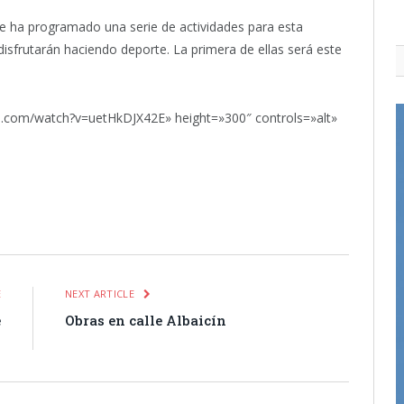
 se ha programado una serie de actividades para esta
disfrutarán haciendo deporte. La primera de ellas será este
e.com/watch?v=uetHkDJX42E» height=»300″ controls=»alt»
itter
Pinterest
LinkedIn
Tumblr
Email
WhatsApp
E
NEXT ARTICLE
e
Obras en calle Albaicín
n